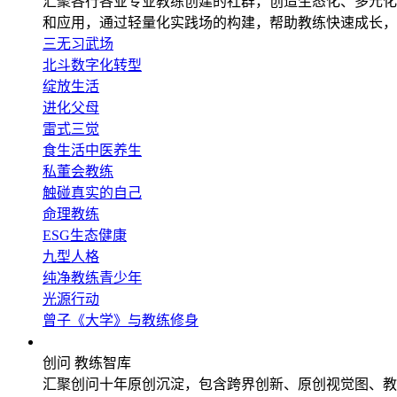
汇聚各行各业专业教练创建的社群，创造生态化、多元化
和应用，通过轻量化实践场的构建，帮助教练快速成长，
三无习武场
北斗数字化转型
绽放生活
进化父母
雷式三觉
食生活中医养生
私董会教练
触碰真实的自己
命理教练
ESG生态健康
九型人格
纯净教练青少年
光源行动
曾子《大学》与教练修身
教练智库
创问 教练智库
汇聚创问十年原创沉淀，包含跨界创新、原创视觉图、教