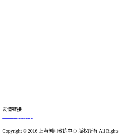
关于创问
品牌课程
企业应用
社群生态
教练智库
近期活动
友情链接
TNM国际教练
百度
Copyright © 2016 上海创问教练中心 版权所有 All Rights