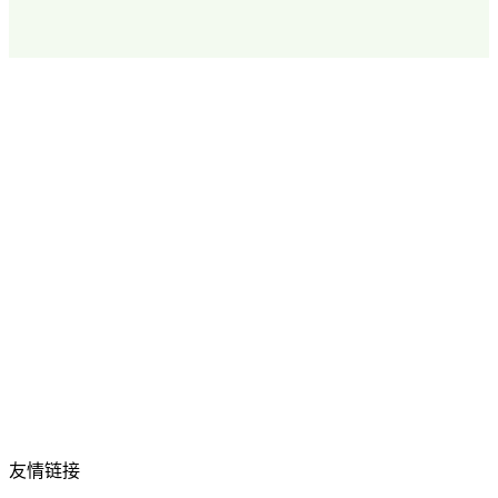
关于创问
品牌课程
企业应用
社群生态
教练智库
近期活动
友情链接
TNM国际教练