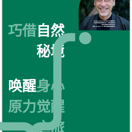
巧借
自然
秘境
唤醒
身心
原力觉醒
之旅