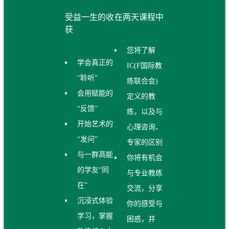
受益一生的收
在两天课程中
获
您将了解
学会真正的
IC(F国际教
“聆听”
练联合会)
会用赋能的
定义的教
“反馈”
练，以及与
开始艺术的
心理咨询、
“发问”
专家的区别
与一群高能
你将有机会
的学友“同
与专业教练
在”
交流，分享
沉浸式体验
你的感受与
学习，掌握
困惑，并