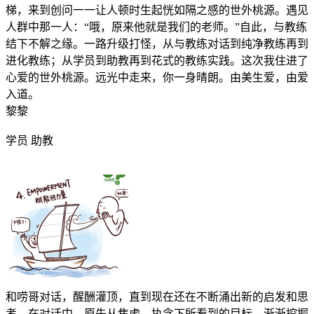
梯，来到创问一一让人顿时生起恍如隔之感的世外桃源。遇见
人群中那一人：“哦，原来他就是我们的老师。”自此，与教练
结下不解之缘。一路升级打怪，从与教练对话到纯净教练再到
进化教练；从学员到助教再到花式的教练实践。这次我住进了
心爱的世外桃源。远光中走来，你一身晴朗。由美生爱，由爱
入道。
黎黎
学员 助教
和唠哥对话，醒酬灌顶，直到现在还在不断涌出新的启发和思
考。在对话中，原先从焦虑、执念下所看到的目标，渐渐挖掘