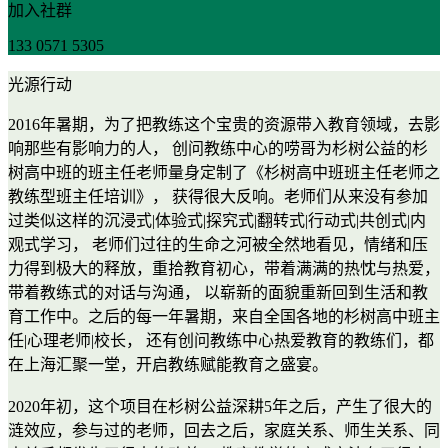
加入社群
133 0571 5305
光源行动
2016年暑期，为了把教练这个宝贵的资源带入教育领域，去影
响那些有影响力的人， 创问教练中心的唠哥为杉树公益的杉
树高中班的班主任老师量身定制了《杉树高中班班主任老师之
教练型班主任培训》， 获得很大反响。老师们从来没有参加
过类似这样的沉浸式|体验式|探究式|翻转式|行动式|共创式|内
观式学习， 老师们过往的生命之河被全然地看见，情绪和压
力得到极大的释放，重拾教育初心，带着满满的热忱与热爱，
带着教练式的对话与沟通， 以崭新的面貌重新回到生活和教
育工作中。之后的每一年暑期，来自全国各地的杉树高中班主
任|心理老师|校长， 还有创问教练中心热爱教育的教练们，都
在上海汇聚一堂，开启教练赋能教育之盛宴。
2020年初，这个项目在杉树公益深耕5年之后，产生了很大的
涟效应，参与过的老师，回去之后，家庭关系、师生关系、同