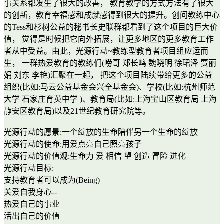
事关系都发生了很大的改善， 教育教学的方式方法有了很大
的创新，教育幸福感和成就感得到很大的提升。创问教练中心
的Tess和杉树公益的秘书长史联群都看到了这个项目的巨大价
值， 觉得是时候把它向外拓展，让更多地区的更多教育工作
者从中受益。由此，光源行动~教练型教育者项目组应运而
生， 一群热爱教育的教练们(唠哥 郑长鸣 魏晓明 徐珺泽 贾丽
娟 刘东 李艳)汇聚在一起， 把这个项目陆续带给更多的公益
组织(比如:马云公益基金会兴全基金会)、学校(比如:杭州师范
大学 石家庄育英中学 )、教育局(比如:上海宝山区教育局 上海
静安区教育局)以及21世纪教育研究院等。
光源行动的愿景:一个绽放的生命陪伴另一个生命的绽放
光源行动的使命:用爱点亮自己照亮孩子
光源行动的价值观:生命力 爱 相信 望 创造 冒险 进化
光源行动目标:
支持教育者可以成为(Being)
关爱自我身心--
热爱自己的事业
活出自己的价值